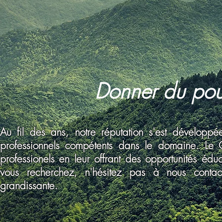
Donner du pouv
Au fil des ans, notre réputation s'est développ
professionnels compétents dans le domaine. Le 
professionels en leur offrant des opportunités éd
vous recherchez, n'hésitez pas à nous contac
grandissante.